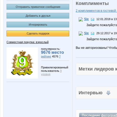
Комплименты
Отправить приватное сообщение
2 комплиментов в гостевой 
Добавить в друзья
Six
12.01.2018 в 13
Игнорировать
Зайдите пожалуйста
Six
29.12.2017 в 19
Сделать подарок
Зайдите пожалуйста
Совместная покупка: взрослый
Вы не авторизованы! Чтоб
популярность:
9676 место
рейтинг
4576
?
Привилегированный
Метки лидеров
пользователь
9
уровня
Интервью
Последние
фотогра