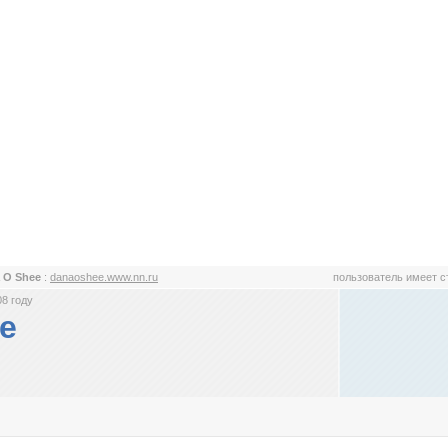
 O Shee
:
danaoshee.www.nn.ru
пользователь имеет 
8 году
e