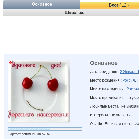
Основное
Блог
( 12 )
Шпионаж
Основное
Дата рождения :
2 Января
Место рождения :
Россия
,
П
Место нахождения :
Россия
Место проживания : не ука
Любимые места : не указа
Интересы : не указаны
О себе : Если вам кто-то с
Портрет заполнен на 57 %