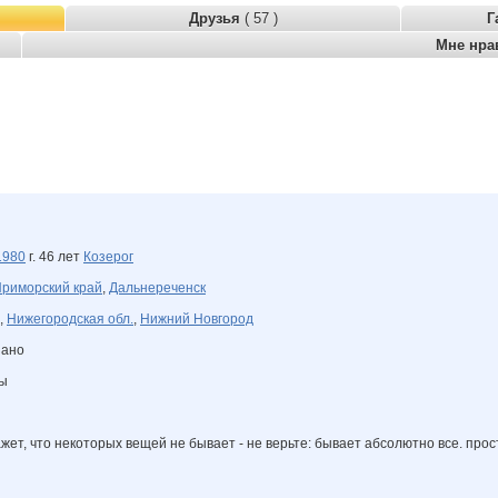
Друзья
( 57 )
Г
Мне нра
1980
г. 46 лет
Козерог
риморский край
,
Дальнереченск
,
Нижегородская обл.
,
Нижний Новгород
зано
ны
кажет, что некоторых вещей не бывает - не верьте: бывает абсолютно все. прос