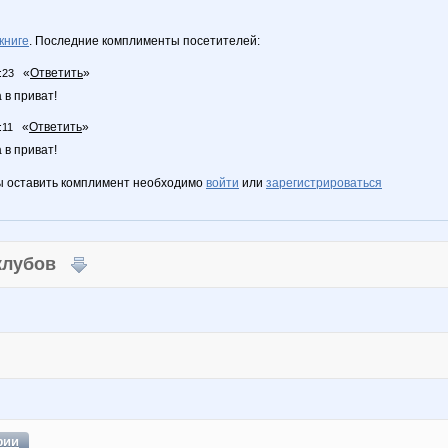
книге
. Последние комплименты посетителей:
«
Ответить
»
:23
 в приват!
«
Ответить
»
:11
 в приват!
ы оставить комплимент необходимо
войти
или
зарегистрироваться
 клубов
фии